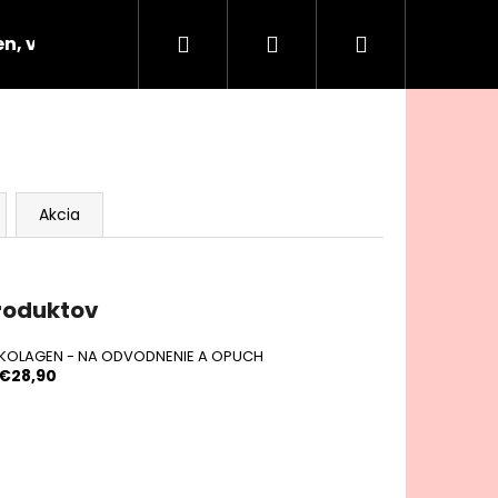
Hľadať
Prihlásenie
Nákupný
n, vitamíny
Oleje do prania
Všeobecné o
košík
Akcia
roduktov
KOLAGEN - NA ODVODNENIE A OPUCH
€28,90