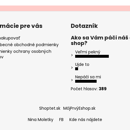
rmácie pre vás
Dotazník
Ako sa Vám páči náš
nakupovať
shop?
becné obchodné podmienky
ienky ochrany osobných
Veľmi pekný
ov
Ujde to
Nepáči sa mi
Počet hlasov:
389
Shoptet.sk
MôjPrvýEshop.sk
Nina Moletky
FB
Kde nás nájdete