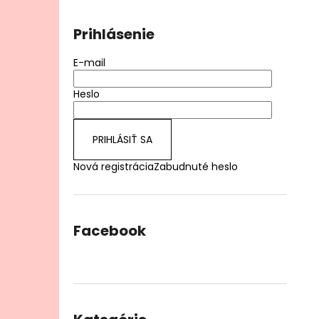
€28,90
Prihlásenie
E-mail
Heslo
PRIHLÁSIŤ SA
Nová registrácia
Zabudnuté heslo
Facebook
Preskočiť
kategórie