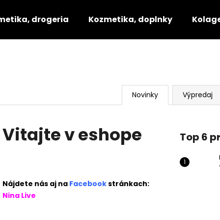
metika, drogeria
Kozmetika, doplnky
Kolage
V
Čo potrebujete nájsť?
i
t
HĽADAŤ
Novinky
Výpredaj
a
j
Vitajte v eshope
t
Odporúčame
Top 6 p
e
v
Nájdete nás aj na
Facebook
stránkach:
e
Nina Live
s