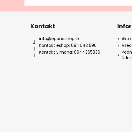
Z
á
Kontakt
Info
p
ä
info
@
eponeshop.sk
Ako 
t
Kontakt eshop: 0911 043 596
Všeo
i
Kontakt Simona: 0944365836
Podm
údaj
e