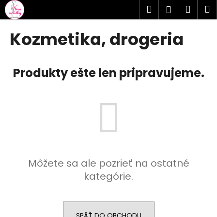
K
Prejsť
Hľadať
Náku
M
Prihlásen
na
o
obsah
Späť
Späť
košík
š
Kozmetika, drogeria
í
Č
k
o
Produkty ešte len pripravujeme.
p
o
t
r
e
b
u
Môžete sa ale pozrieť na ostatné
j
kategórie.
e
t
e
n
SPÄŤ DO OBCHODU