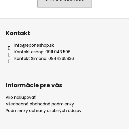
á
j
Z
s
á
ť
Kontakt
p
?
ä
info
@
eponeshop.sk
t
Kontakt eshop: 0911 043 596
i
Kontakt Simona: 0944365836
e
HĽADAŤ
Informácie pre vás
O
d
Ako nakupovať
p
Všeobecné obchodné podmienky
o
Podmienky ochrany osobných údajov
r
ú