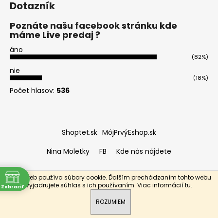
č
Dotazník
a
m
Poznáte našu facebook stránku kde
e
máme Live predaj ?
áno
(82%)
KOLAGEN
-
nie
NA
(18%)
ODVODNENIE
Počet hlasov:
536
A
OPUCH
€28,90
Shoptet.sk
MôjPrvýEshop.sk
Nina Moletky
FB
Kde nás nájdete
Tento web používa súbory cookie. Ďalším prechádzaním tohto webu
ne
Vytvoril Shoptet
vyjadrujete súhlas s ich používaním. Viac informácií
tu
.
Zobraziť
Copyright 2026
Eponeshop.sk
. Všetky práva vyhradené.
a
ROZUMIEM
3:00
3:00