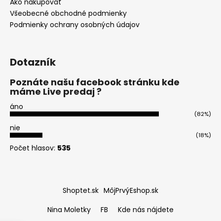
Ako nakupovať
á
Všeobecné obchodné podmienky
j
Podmienky ochrany osobných údajov
s
ť
Dotazník
?
Poznáte našu facebook stránku kde
máme Live predaj ?
áno
HĽADAŤ
(82%)
nie
(18%)
Počet hlasov:
535
O
d
p
o
Shoptet.sk
MôjPrvýEshop.sk
r
Nina Moletky
FB
Kde nás nájdete
ú