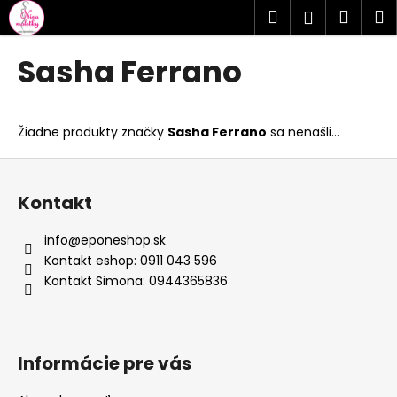
K
Prejsť
Hľadať
Náku
M
Prihlásen
na
o
obsah
Späť
Späť
košík
š
Sasha Ferrano
í
Č
k
o
Žiadne produkty značky
Sasha Ferrano
sa nenašli...
p
o
Z
t
á
Kontakt
r
p
e
ä
info
@
eponeshop.sk
b
t
Kontakt eshop: 0911 043 596
u
i
Kontakt Simona: 0944365836
j
e
e
t
Informácie pre vás
e
n