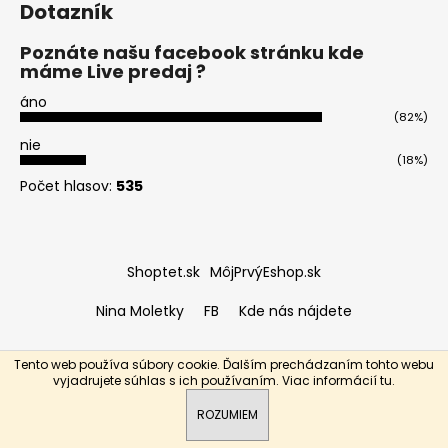
č
Dotazník
a
m
Poznáte našu facebook stránku kde
e
máme Live predaj ?
áno
(82%)
KOLAGEN
-
nie
NA
(18%)
ODVODNENIE
Počet hlasov:
535
A
OPUCH
€28,90
Shoptet.sk
MôjPrvýEshop.sk
Nina Moletky
FB
Kde nás nájdete
Tento web používa súbory cookie. Ďalším prechádzaním tohto webu
Vytvoril Shoptet
vyjadrujete súhlas s ich používaním. Viac informácií
tu
.
Copyright 2026
Eponeshop.sk
. Všetky práva vyhradené.
ROZUMIEM