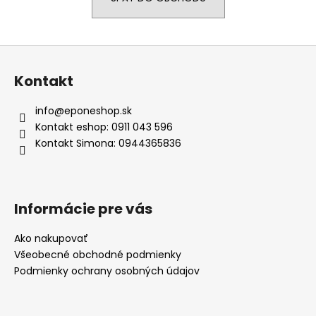
á
j
Z
s
á
ť
Kontakt
p
?
ä
info
@
eponeshop.sk
t
Kontakt eshop: 0911 043 596
i
Kontakt Simona: 0944365836
e
HĽADAŤ
Informácie pre vás
O
d
Ako nakupovať
p
Všeobecné obchodné podmienky
o
Podmienky ochrany osobných údajov
r
ú